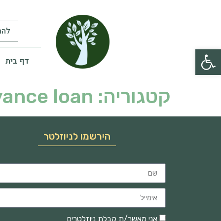
להר
פתח סרגל נגישות
דף בית
קטגוריה:
vance loan
הירשמו לניוזלטר
אני מאשר/ת קבלת ניוזלטרים