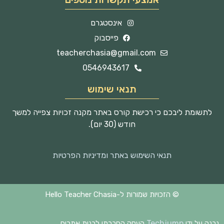
אינסטגרם
פייסבוק
teacherchasia@gmail.com
0546943617
תנאי שימוש
לתשומת ליבכם כי רכישת קורס באתר מקנה זכויות צפייה למשך
חודש (30 יום).
תנאי השימוש באתר ומדיניות הפרטיות
© הזכויות שמורות ל-Hello Teacher Chasia
Techjump
נבנה על ידי
העסק החברתי לבנית אתרים