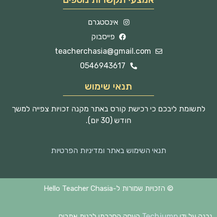
אינסטגרם
פייסבוק
teacherchasia@gmail.com
0546943617
תנאי שימוש
לתשומת ליבכם כי רכישת קורס באתר מקנה זכויות צפייה למשך
חודש (30 יום).
תנאי השימוש באתר ומדיניות הפרטיות
© הזכויות שמורות ל-Hello Teacher Chasia
Techjump
נבנה על ידי
העסק החברתי לבנית אתרים