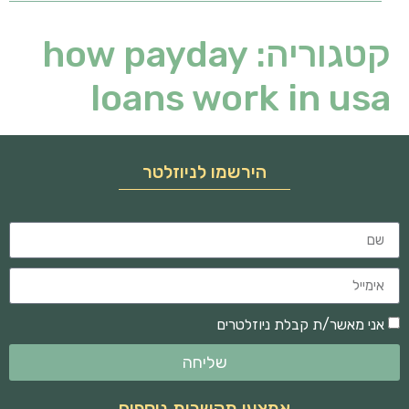
קטגוריה:
how payday
loans work in usa
הירשמו לניוזלטר
אני מאשר/ת קבלת ניוזלטרים
שליחה
אמצעי תקשרות נוספים