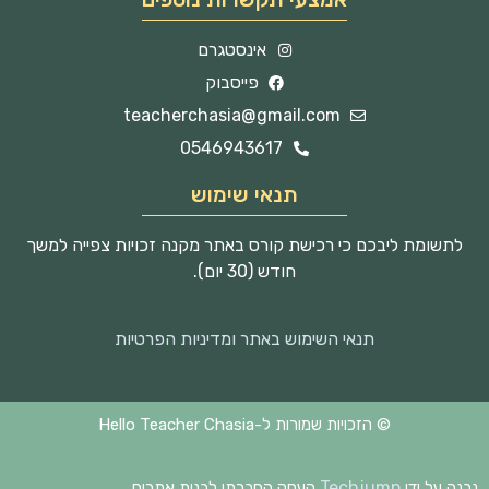
אינסטגרם
פייסבוק
teacherchasia@gmail.com
0546943617
תנאי שימוש
לתשומת ליבכם כי רכישת קורס באתר מקנה זכויות צפייה למשך
חודש (30 יום).
תנאי השימוש באתר ומדיניות הפרטיות
© הזכויות שמורות ל-Hello Teacher Chasia
Techjump
נבנה על ידי
העסק החברתי לבנית אתרים