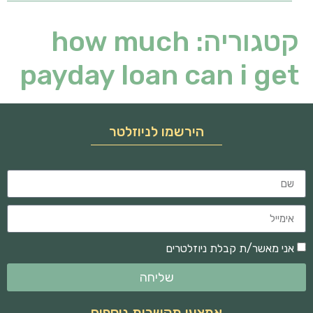
קטגוריה:
how much
payday loan can i get
הירשמו לניוזלטר
אני מאשר/ת קבלת ניוזלטרים
שליחה
אמצעי תקשרות נוספים