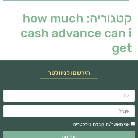
קטגוריה:
how much
cash advance can i
get
הירשמו לניוזלטר
אני מאשר/ת קבלת ניוזלטרים
שליחה