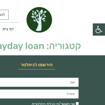
להר
פתח סרגל נגישות
דף בית
קטגוריה:
ayday loan
הירשמו לניוזלטר
אני מאשר/ת קבלת ניוזלטרים