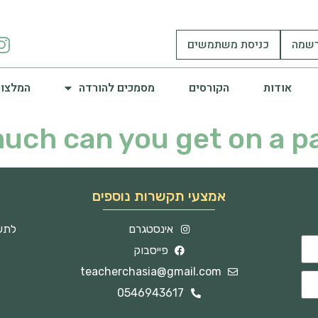
שמה
כניסת משתמשים
אודות
הקורסים
מסמכים להורדה
המלצות
uch can you get on a p
אמצעי תקשרות נוספים
אינסטגרם
לתשו
פייסבוק
teacherchasia@gmail.com
0546943617