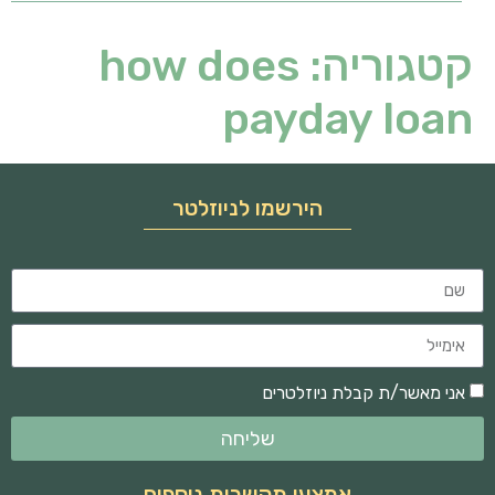
קטגוריה:
how does
payday loan
הירשמו לניוזלטר
אני מאשר/ת קבלת ניוזלטרים
שליחה
אמצעי תקשרות נוספים