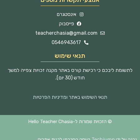
אינסטגרם
פייסבוק
teacherchasia@gmail.com
0546943617
תנאי שימוש
לתשומת ליבכם כי רכישת קורס באתר מקנה זכויות צפייה למשך
חודש (30 יום).
תנאי השימוש באתר ומדיניות הפרטיות
© הזכויות שמורות ל-Hello Teacher Chasia
Techjump
נבנה על ידי
העסק החברתי לבנית אתרים