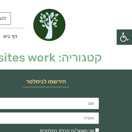
להר
פתח סרגל נגישות
דף בית
קטגוריה:
sites work
הירשמו לניוזלטר
אני מאשר/ת קבלת ניוזלטרים