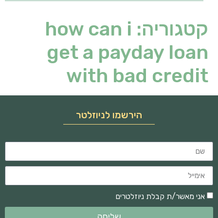
קטגוריה:
how can i
get a payday loan
with bad credit
הירשמו לניוזלטר
אני מאשר/ת קבלת ניוזלטרים
שליחה