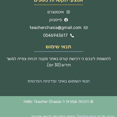
אינסטגרם
פייסבוק
teacherchasia@gmail.com
0546943617
תנאי שימוש
לתשומת ליבכם כי רכישת קורס באתר מקנה זכויות צפייה למשך
חודש (30 יום).
תנאי השימוש באתר ומדיניות הפרטיות
© הזכויות שמורות ל-Hello Teacher Chasia
Techjump
נבנה על ידי
העסק החברתי לבנית אתרים