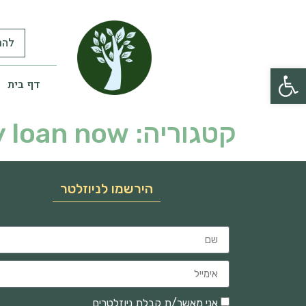
להר
פתח סרגל נגישות
דף בית
קטגוריה:
y loan now
הירשמו לניוזלטר
אני מאשר/ת קבלת ניוזלטרים