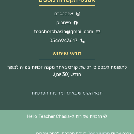
אינסטגרם
פייסבוק
teacherchasia@gmail.com
0546943617
תנאי שימוש
לתשומת ליבכם כי רכישת קורס באתר מקנה זכויות צפייה למשך
חודש (30 יום).
תנאי השימוש באתר ומדיניות הפרטיות
© הזכויות שמורות ל-Hello Teacher Chasia
Techjump
נבנה על ידי
העסק החברתי לבנית אתרים