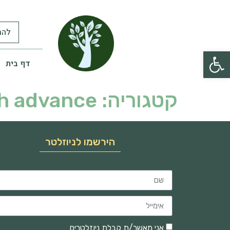
להר
פתח סרגל נגישות
דף בית
קטגוריה:
ash advance
הירשמו לניוזלטר
אני מאשר/ת קבלת ניוזלטרים