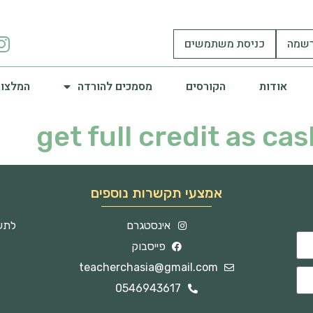
שמה
כניסת משתמשים
אודות
הקורסים
מסמכים להורדה
המלצות
get full credit as c
אמצעי תקשרות נוספים
אינסטגרם
לתשו
פייסבוק
teacherchasia@gmail.com
0546943617