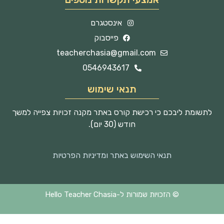
אינסטגרם
פייסבוק
teacherchasia@gmail.com
0546943617
תנאי שימוש
לתשומת ליבכם כי רכישת קורס באתר מקנה זכויות צפייה למשך
חודש (30 יום).
תנאי השימוש באתר ומדיניות הפרטיות
© הזכויות שמורות ל-Hello Teacher Chasia
Techjump
נבנה על ידי
העסק החברתי לבנית אתרים