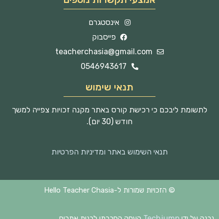
אינסטגרם
פייסבוק
teacherchasia@gmail.com
0546943617
תנאי שימוש
לתשומת ליבכם כי רכישת קורס באתר מקנה זכויות צפייה למשך
חודש (30 יום).
תנאי השימוש באתר ומדיניות הפרטיות
© הזכויות שמורות ל-Hello Teacher Chasia
Techjump
נבנה על ידי
העסק החברתי לבנית אתרים