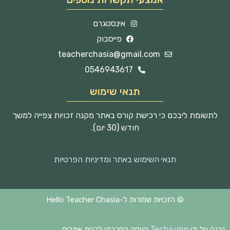
אינסטגרם
פייסבוק
teacherchasia@gmail.com
0546943617
תנאי שימוש
לתשומת ליבכם כי רכישת קורס באתר מקנה זכויות צפייה למשך
חודש (30 יום).
תנאי השימוש באתר ומדיניות הפרטיות
© הזכויות שמורות ל-Hello Teacher Chasia
Techjump
נבנה על ידי
העסק החברתי לבנית אתרים