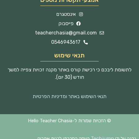
אינסטגרם
פייסבוק
teacherchasia@gmail.com
0546943617
תנאי שימוש
לתשומת ליבכם כי רכישת קורס באתר מקנה זכויות צפייה למשך
חודש (30 יום).
תנאי השימוש באתר ומדיניות הפרטיות
© הזכויות שמורות ל-Hello Teacher Chasia
Techjump
נבנה על ידי
העסק החברתי לבנית אתרים