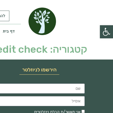
להר
פתח סרגל נגישות
דף בית
קטגוריה:
edit check
הירשמו לניוזלטר
אני מאשר/ת קבלת ניוזלטרים