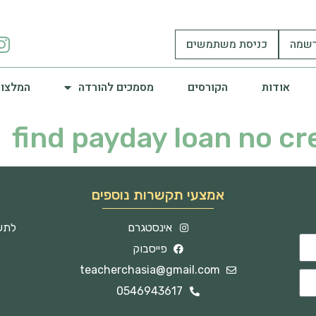
שמה
כניסת משתמשים
אודות
הקורסים
מסמכים להורדה
המלצות
find payday loan no cr
אמצעי תקשרות נוספים
אינסטגרם
לתשו
פייסבוק
teacherchasia@gmail.com
0546943617