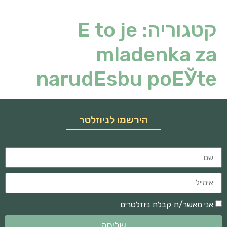
קטגוריה:
Е to je
mladenka za
narudЕѕbu poЕЎte
הירשמו לניוזלטר
אני מאשר/ת קבלת ניוזלטרים
שליחה