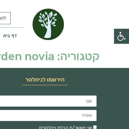
להר
פתח סרגל נגישות
דף בית
קטגוריה:
rden novia
הירשמו לניוזלטר
אני מאשר/ת קבלת ניוזלטרים