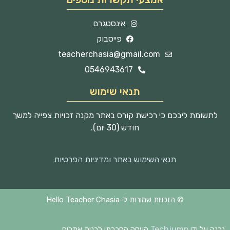
אינסטגרם
פייסבוק
teacherchasia@gmail.com
0546943617
תנאי שימוש
לתשומת ליבכם כי רכישת קורס באתר מקנה זכויות צפייה למשך
חודש (30 יום).
תנאי השימוש באתר ומדיניות הפרטיות
© הזכויות שמורות ל-Hello Teacher Chasia
Techjump
נבנה על ידי
העסק החברתי לבנית אתרים