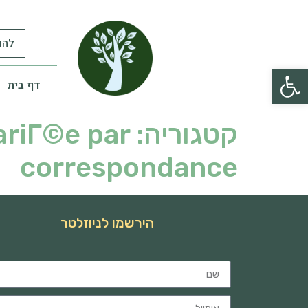
להר
פתח סרגל נגישות
דף בית
קטגוריה:
riГ©e par
correspondance
הירשמו לניוזלטר