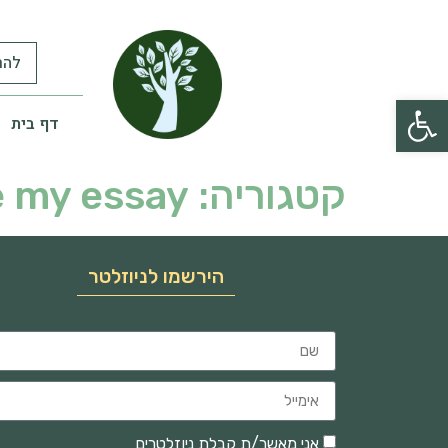
להר
פתח סרגל נגישות
דף בית
קטגוריה:
e my essay
הירשמו לניוזלטר
אני מאשר/ת קבלת ניוזלטרים