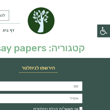
להר
פתח סרגל נגישות
דף בית
קטגוריה:
say papers
הירשמו לניוזלטר
אני מאשר/ת קבלת ניוזלטרים