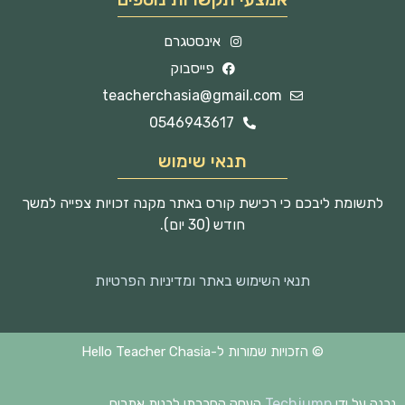
אינסטגרם
פייסבוק
teacherchasia@gmail.com
0546943617
תנאי שימוש
לתשומת ליבכם כי רכישת קורס באתר מקנה זכויות צפייה למשך
חודש (30 יום).
תנאי השימוש באתר ומדיניות הפרטיות
© הזכויות שמורות ל-Hello Teacher Chasia
Techjump
נבנה על ידי
העסק החברתי לבנית אתרים