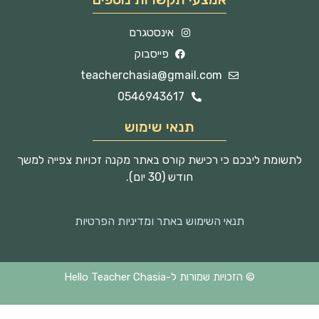
אינסטגרם
פייסבוק
teacherchasia@gmail.com
0546943617
תנאי שימוש
לתשומת ליבכם כי רכישת קורס באתר מקנה זכויות צפייה למשך
חודש (30 יום).
תנאי השימוש באתר ומדיניות הפרטיות
© הזכויות שמורות ל-Hello Teacher Chasia
Techjump
נבנה על ידי
העסק החברתי לבנית אתרים