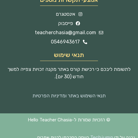
אינסטגרם
פייסבוק
teacherchasia@gmail.com
0546943617
תנאי שימוש
לתשומת ליבכם כי רכישת קורס באתר מקנה זכויות צפייה למשך
חודש (30 יום).
תנאי השימוש באתר ומדיניות הפרטיות
© הזכויות שמורות ל-Hello Teacher Chasia
Techjump
נבנה על ידי
העסק החברתי לבנית אתרים