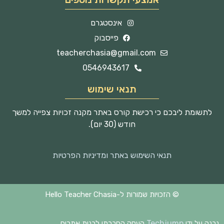
אינסטגרם
פייסבוק
teacherchasia@gmail.com
0546943617
תנאי שימוש
לתשומת ליבכם כי רכישת קורס באתר מקנה זכויות צפייה למשך
חודש (30 יום).
תנאי השימוש באתר ומדיניות הפרטיות
© הזכויות שמורות ל-Hello Teacher Chasia
Techjump
נבנה על ידי
העסק החברתי לבנית אתרים