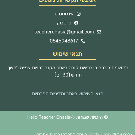
אינסטגרם
פייסבוק
teacherchasia@gmail.com
0546943617
תנאי שימוש
לתשומת ליבכם כי רכישת קורס באתר מקנה זכויות צפייה למשך
חודש (30 יום).
תנאי השימוש באתר ומדיניות הפרטיות
© הזכויות שמורות ל-Hello Teacher Chasia
Techjump
נבנה על ידי
העסק החברתי לבנית אתרים