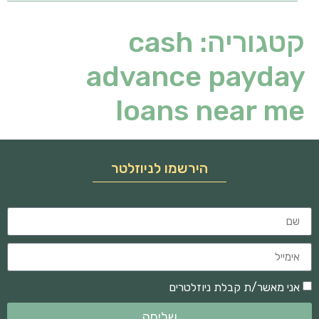
קטגוריה:
cash
advance payday
loans near me
הירשמו לניוזלטר
אני מאשר/ת קבלת ניוזלטרים
שליחה