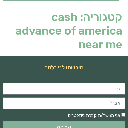
קטגוריה:
cash
advance of america
near me
הירשמו לניוזלטר
אני מאשר/ת קבלת ניוזלטרים
שליחה