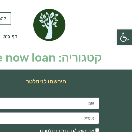
להר
פתח סרגל נגישות
דף בית
קטגוריה:
 now loan
הירשמו לניוזלטר
אני מאשר/ת קבלת ניוזלטרים