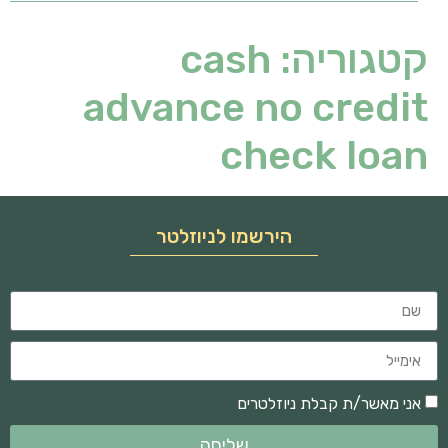
קטגוריה:
cash
advance no credit
check loan
הירשמו לניוזלטר
אני מאשר/ת קבלת ניוזלטרים
שליחה