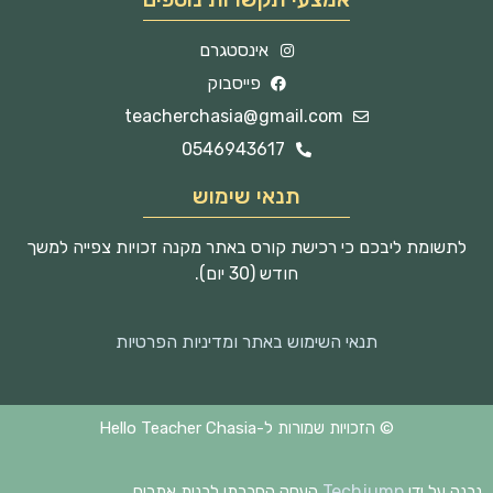
אינסטגרם
פייסבוק
teacherchasia@gmail.com
0546943617
תנאי שימוש
לתשומת ליבכם כי רכישת קורס באתר מקנה זכויות צפייה למשך
חודש (30 יום).
תנאי השימוש באתר ומדיניות הפרטיות
© הזכויות שמורות ל-Hello Teacher Chasia
Techjump
נבנה על ידי
העסק החברתי לבנית אתרים