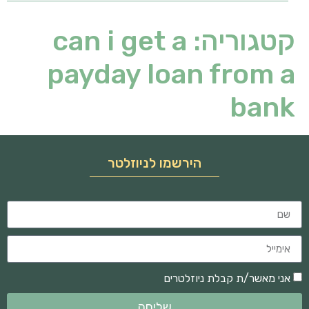
קטגוריה:
can i get a
payday loan from a
bank
הירשמו לניוזלטר
אני מאשר/ת קבלת ניוזלטרים
שליחה