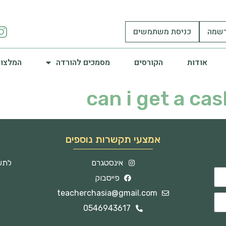
שמה
כניסת משתמשים
אודות
הקורסים
מסמכים להורדה
המלצות
can i get a ca
אמצעי תקשרות נוספים
אינסטגרם
לתשו
פייסבוק
teacherchasia@gmail.com
0546943617