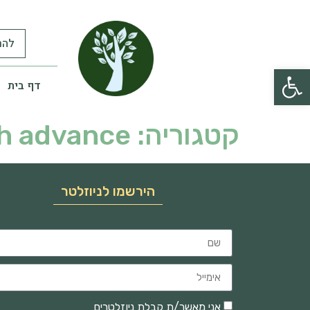
להר
פתח סרגל נגישות
דף בית
קטגוריה:
sh advance
הירשמו לניוזלטר
אני מאשר/ת קבלת ניוזלטרים