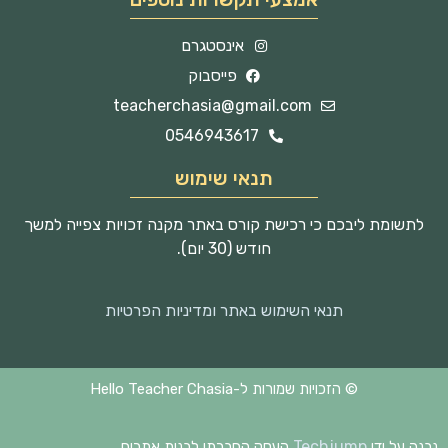
אינסטגרם
פייסבוק
teacherchasia@gmail.com
0546943617
תנאי שימוש
לתשומת ליבכם כי רכישת קורס באתר מקנה זכויות צפייה למשך
חודש (30 יום).
תנאי השימוש באתר ומדיניות הפרטיות
© הזכויות שמורות ל-Hello Teacher Chasia
Techjump
נבנה על ידי
העסק החברתי לבנית אתרים