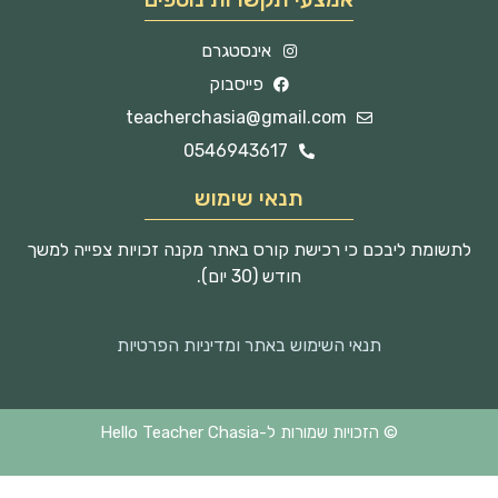
אינסטגרם
פייסבוק
teacherchasia@gmail.com
0546943617
תנאי שימוש
לתשומת ליבכם כי רכישת קורס באתר מקנה זכויות צפייה למשך
חודש (30 יום).
תנאי השימוש באתר ומדיניות הפרטיות
© הזכויות שמורות ל-Hello Teacher Chasia
Techjump
נבנה על ידי
העסק החברתי לבנית אתרים