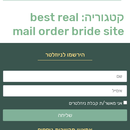
קטגוריה:
best real
mail order bride site
הירשמו לניוזלטר
אני מאשר/ת קבלת ניוזלטרים
שליחה
אמצעי תקשרות נוספים