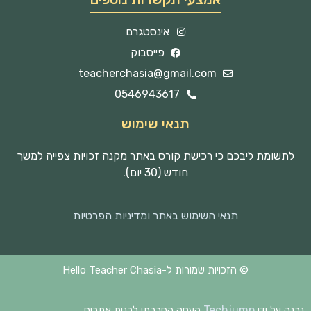
אינסטגרם
פייסבוק
teacherchasia@gmail.com
0546943617
תנאי שימוש
לתשומת ליבכם כי רכישת קורס באתר מקנה זכויות צפייה למשך
חודש (30 יום).
תנאי השימוש באתר ומדיניות הפרטיות
© הזכויות שמורות ל-Hello Teacher Chasia
Techjump
נבנה על ידי
העסק החברתי לבנית אתרים