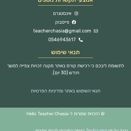
אינסטגרם
פייסבוק
teacherchasia@gmail.com
0546943617
תנאי שימוש
לתשומת ליבכם כי רכישת קורס באתר מקנה זכויות צפייה למשך
חודש (30 יום).
תנאי השימוש באתר ומדיניות הפרטיות
© הזכויות שמורות ל-Hello Teacher Chasia
Techjump
נבנה על ידי
העסק החברתי לבנית אתרים