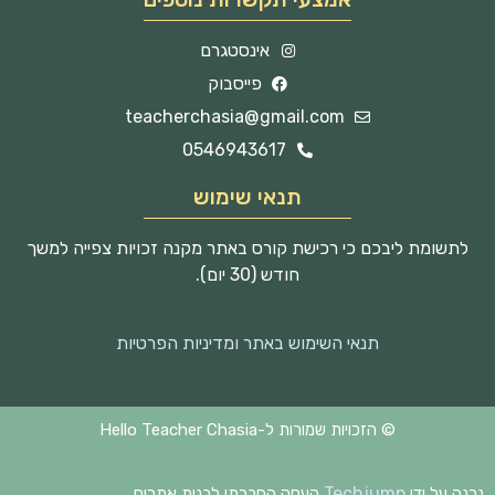
אינסטגרם
פייסבוק
teacherchasia@gmail.com
0546943617
תנאי שימוש
לתשומת ליבכם כי רכישת קורס באתר מקנה זכויות צפייה למשך
חודש (30 יום).
תנאי השימוש באתר ומדיניות הפרטיות
© הזכויות שמורות ל-Hello Teacher Chasia
Techjump
נבנה על ידי
העסק החברתי לבנית אתרים