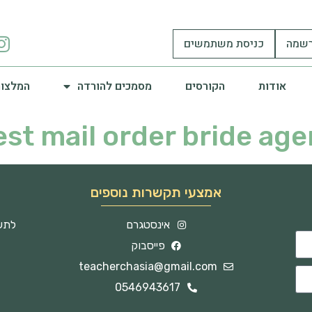
שמה
כניסת משתמשים
אודות
הקורסים
מסמכים להורדה
המלצות
est mail order bride age
אמצעי תקשרות נוספים
אינסטגרם
לתשו
פייסבוק
teacherchasia@gmail.com
0546943617