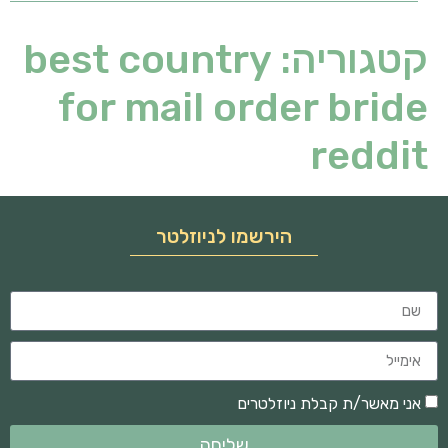
קטגוריה:
best country
for mail order bride
reddit
הירשמו לניוזלטר
אני מאשר/ת קבלת ניוזלטרים
שליחה