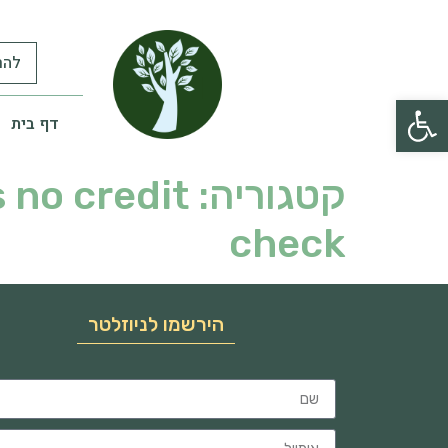
להר
פתח סרגל נגישות
דף בית
קטגוריה:
 no credit
check
הירשמו לניוזלטר