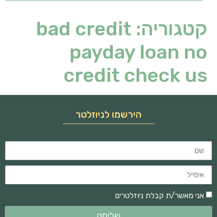
קטגוריה:
bad credit
payday loan no
credit check us
הירשמו לניוזלטר
אני מאשר/ת קבלת ניוזלטרים
שליחה