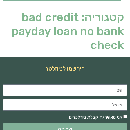
קטגוריה:
bad credit
payday loan no bank
check
הירשמו לניוזלטר
אני מאשר/ת קבלת ניוזלטרים
שליחה