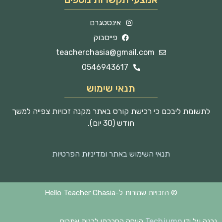
אינסטגרם
פייסבוק
teacherchasia@gmail.com
0546943617
תנאי שימוש
לתשומת ליבכם כי רכישת קורס באתר מקנה זכויות צפייה למשך
חודש (30 יום).
תנאי השימוש באתר ומדיניות הפרטיות
© הזכויות שמורות ל-Hello Teacher Chasia
Techjump
נבנה על ידי
העסק החברתי לבנית אתרים