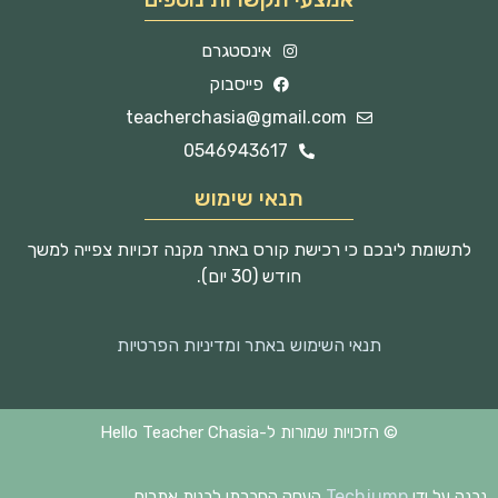
אינסטגרם
פייסבוק
teacherchasia@gmail.com
0546943617
תנאי שימוש
לתשומת ליבכם כי רכישת קורס באתר מקנה זכויות צפייה למשך
חודש (30 יום).
תנאי השימוש באתר ומדיניות הפרטיות
© הזכויות שמורות ל-Hello Teacher Chasia
Techjump
נבנה על ידי
העסק החברתי לבנית אתרים