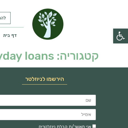
להר
פתח סרגל נגישות
דף בית
קטגוריה:
yday loans
הירשמו לניוזלטר
אני מאשר/ת קבלת ניוזלטרים