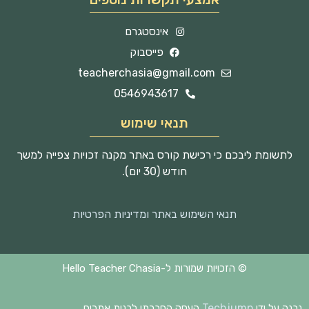
אינסטגרם
פייסבוק
teacherchasia@gmail.com
0546943617
תנאי שימוש
לתשומת ליבכם כי רכישת קורס באתר מקנה זכויות צפייה למשך
חודש (30 יום).
תנאי השימוש באתר ומדיניות הפרטיות
© הזכויות שמורות ל-Hello Teacher Chasia
Techjump
נבנה על ידי
העסק החברתי לבנית אתרים